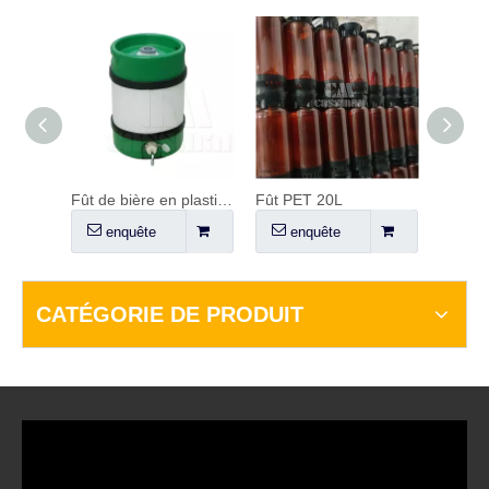
Laveuse de fût à 4 têtes
Fût de bière en plastique
Fût PET 20L
enquête
enquête
en
CATÉGORIE DE PRODUIT