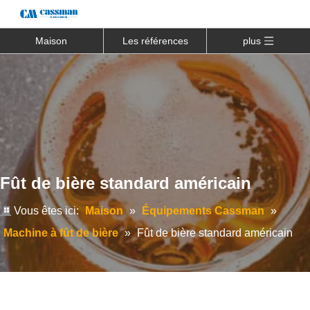
Maison
Les références
plus
Fût de bière standard américain
Vous êtes ici:
Maison
»
Équipements Cassman
»
Machine à fût de bière
»
Fût de bière standard américain