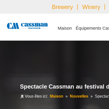
Brewery 丨 Winery 丨 É
Maison
Équipements Ca
Spectacle Cassman au festival d
Vous êtes ici:
Maison
»
Nouvelles
»
Spectac