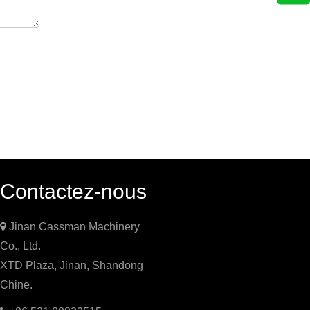
Contactez-nous

Jinan Cassman Machinery
Co., Ltd.
XTD Plaza, Jinan, Shandong
Chine.