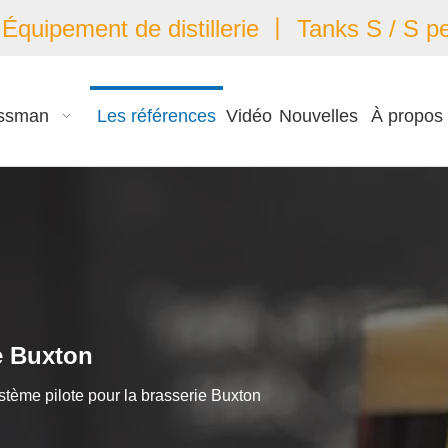
quipement de distillerie 丨 Tanks S / S pe
ssman
Les références
Vidéo
Nouvelles
À propos
e Buxton
stème pilote pour la brasserie Buxton