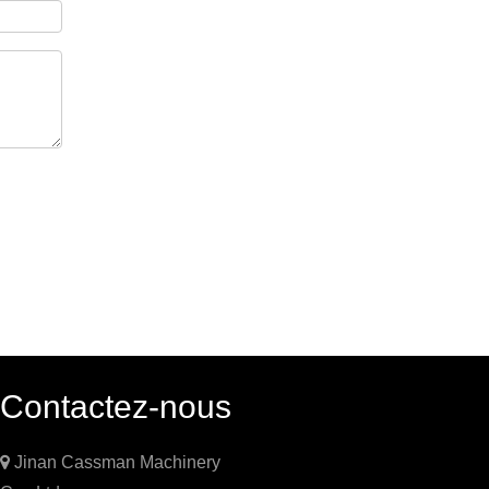
Contactez-nous

Jinan Cassman Machinery