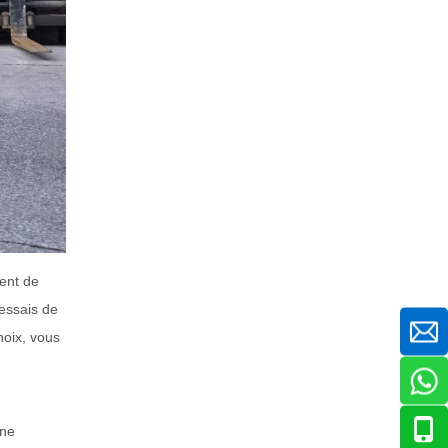
ent de
 essais de
hoix, vous
une