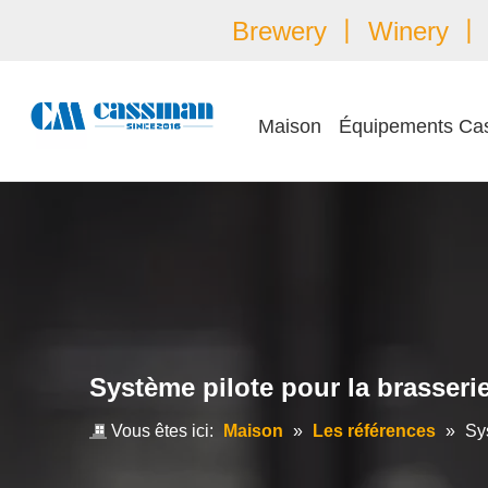
Brewery 丨 Winery 丨 É
Maison
Équipements Ca
Système pilote pour la brasseri
Vous êtes ici:
Maison
»
Les références
»
Sy