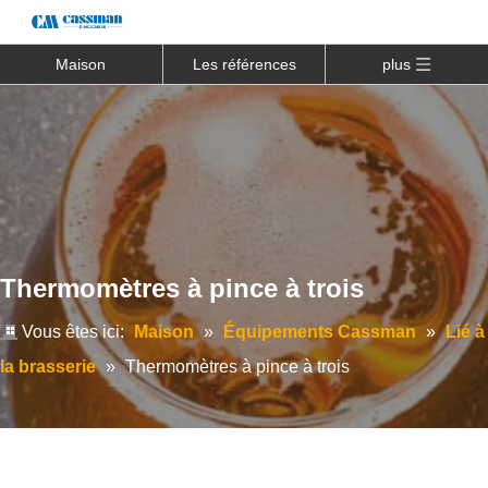
Maison
Les références
plus
Thermomètres à pince à trois
Vous êtes ici:
Maison
»
Équipements Cassman
»
Lié à
la brasserie
»
Thermomètres à pince à trois