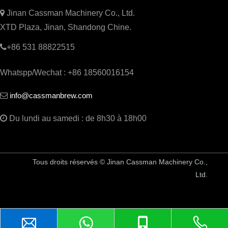

Jinan Cassman Machinery Co., Ltd.
XTD Plaza, Jinan, Shandong Chine.

+86 531 88822515
Whatspp/Wechat : +86 18560016154
info@cassmanbrew.com


Du lundi au samedi : de 8h30 à 18h00
Tous droits réservés © Jinan Cassman Machinery Co.,
Ltd.
Équipement de brasserie en Chine