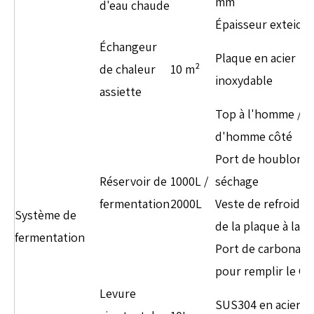
mm
d'eau chaude
Épaisseur exteior
Échangeur
Plaque en acier
de chaleur
10 m²
inoxydable
assiette
Top à l'homme / t
d'homme côté
Port de houblon à
Réservoir de
1000L /
séchage
fermentation
2000L
Veste de refroidi
Système de
de la plaque à la 
fermentation
Port de carbonata
pour remplir le C
Levure
SUS304 en acier