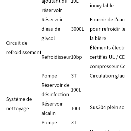
ajoutant du
10L
inoxydable
réservoir
Réservoir
Fournir de l'eau g
d'eau de
3000L
pour refroidir le 
glycol
la bière
Circuit de
Éléments électriq
refroidissement
Refroidisseur
10bp
certifiés UL / CE,
compresseur Cope
Pompe
3T
Circulation glaciai
Réservoir de
100L
désinfection
Système de
Réservoir
Sus304 plein soud
nettoyage
100L
alcalin
Pompe
3T