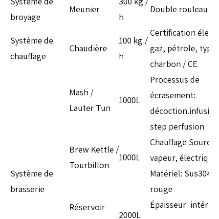
Système de
300 kg /
Meunier
Double rouleau
broyage
h
Certification élect
Système de
100 kg /
Chaudière
gaz, pétrole, type
chauffage
h
charbon / CE
Processus de
Mash /
écrasement:
1000L
Lauter Tun
décoction.infusion
step perfusion
Chauffage Source:
Brew Kettle /
1000L
vapeur, électrique
Tourbillon
Système de
Matériel: Sus304 / 
brasserie
rouge
Épaisseur intérieu
Réservoir
2000L