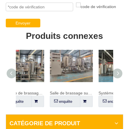
Envoyer
Produits connexes
Système de brassage 600L
Salle de brassage sur patins de 500 L
Système de brassage 10HL à 3 cuves
enquête
enquête
en
CATÉGORIE DE PRODUIT