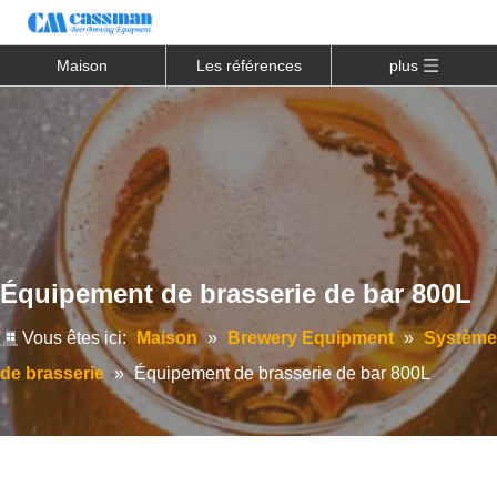
Maison
Les références
plus
Équipement de brasserie de bar 800L
Vous êtes ici:
Maison
»
Brewery Equipment
»
Système
de brasserie
»
Équipement de brasserie de bar 800L