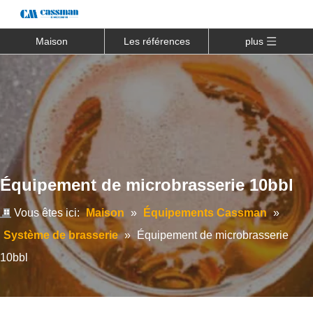
Maison
Les références
plus
Équipement de microbrasserie 10bbl
Vous êtes ici:
Maison
»
Équipements Cassman
»
Système de brasserie
»
Équipement de microbrasserie
10bbl