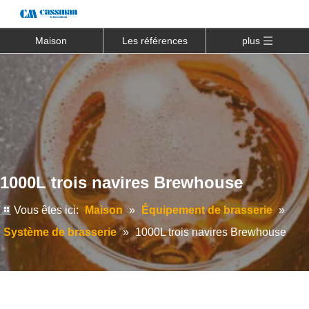
Maison
Les références
plus
1000L trois navires Brewhouse
Vous êtes ici:
Maison
»
Équipement de brasserie
»
Système de brasserie
»
1000L trois navires Brewhouse