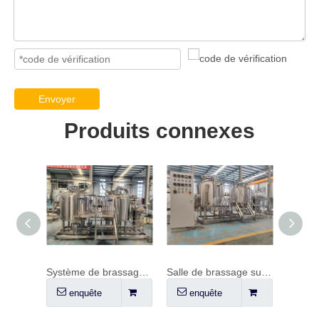
Envoyer
Produits connexes
Système de brassage 600L
Salle de brassage sur patins de 500 L
Système de brassage 10HL à 3 cuves
quête
enquête
enquête