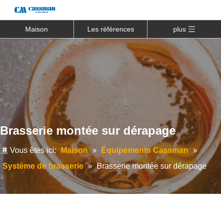
Maison
Les références
plus
Brasserie montée sur dérapage
Vous êtes ici:
Maison
»
Équipements Cassman
»
Système de brasserie
»
Brasserie montée sur dérapage