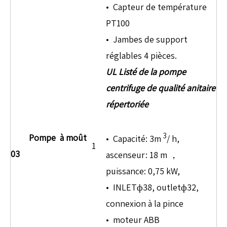
• Capteur de température
PT100
• Jambes de support
réglables 4 pièces.
UL Listé de
la pompe
centrifuge de qualité anitaire
répertoriée
3
Pompe
à moût
• Capacité: 3m
/ h,
1
03
ascenseur: 18 m ，
puissance: 0,75 kW,
• INLETф38, outletф32,
connexion à la pince
• moteur ABB