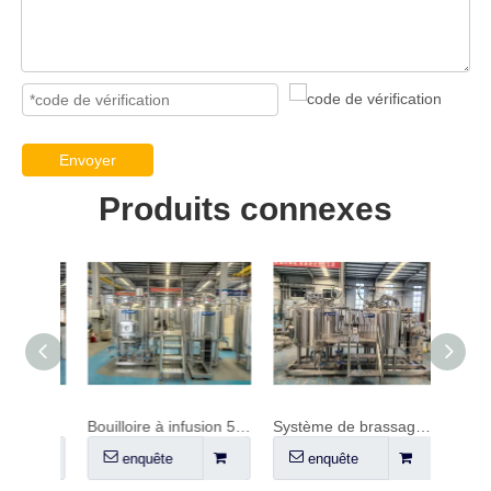
Envoyer
Produits connexes
Système de brassage 10HL à 3 cuves
Bouilloire à infusion 5 BBL - isolée (électrique)
Système de brassage 500L
enquête
enquête
en