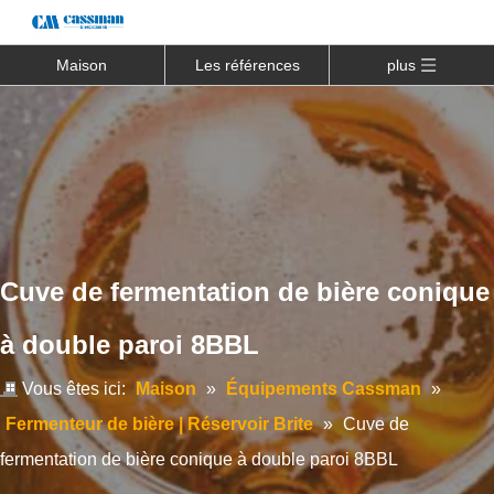
Maison
Les références
plus
Cuve de fermentation de bière conique
à double paroi 8BBL
Vous êtes ici:
Maison
»
Équipements Cassman
»
Fermenteur de bière | Réservoir Brite
»
Cuve de
fermentation de bière conique à double paroi 8BBL