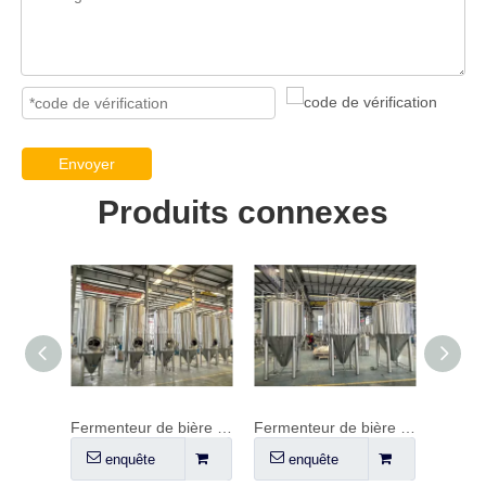
Envoyer
Produits connexes
Réservoirs de stockage de revêtement en cuivre
Fermenteur de bière mince
Fermenteur de bière 20HL
Fusée 
enquête
enquête
en