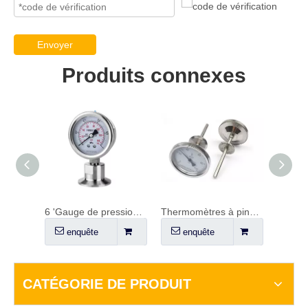
Envoyer
Produits connexes
Boule de pulvérisation en rotation
6 'Gauge de pression TC
Thermomètres à pince à trois
Vannes
enquête
enquête
en
CATÉGORIE DE PRODUIT