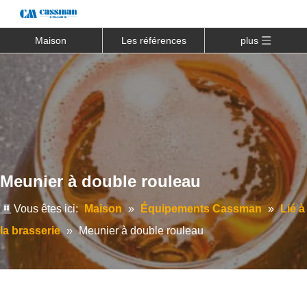
Maison
Les références
plus
Meunier à double rouleau
Vous êtes ici:
Maison
»
Équipements Cassman
»
Lié à
la brasserie
»
Meunier à double rouleau