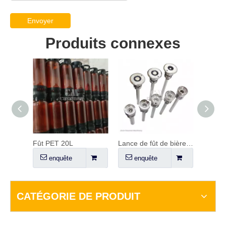
Envoyer
Produits connexes
Fût de bière en plastique
Fût PET 20L
Lance de fût de bière, coupleur et régulateur de CO2
Fût É
enquête
enquête
en
CATÉGORIE DE PRODUIT