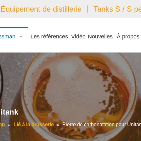
quipement de distillerie 丨 Tanks S / S pe
ssman
Les références
Vidéo
Nouvelles
À propos
itank
an
»
Lié à la brasserie
»
Pierre de carbonatation pour Unita