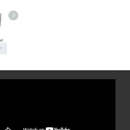
Boule de pulvérisation en rotation
6 'Gauge de pression TC
Thermomètres à pince à trois
enquête
enquête