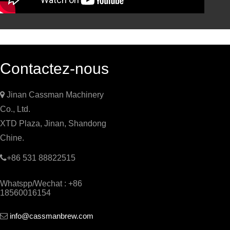
Contactez-nous

Jinan Cassman Machinery
Co., Ltd.
XTD Plaza, Jinan, Shandong
Chine.

+86 531 88822515
Whatspp/Wechat : +86
18560016154
info@cassmanbrew.com
