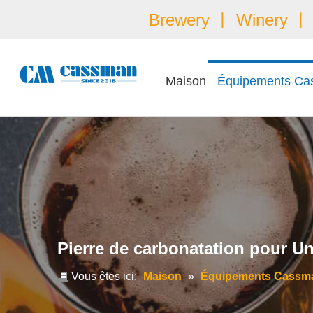
Brewery 丨 Winery 丨 É
Maison
Équipements Ca
Pierre de carbonatation pour Un
Vous êtes ici:
Maison
»
Équipements Cassm