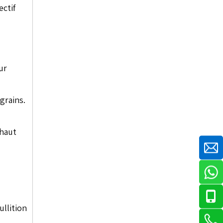
ctif
ur
grains.
 haut
llition