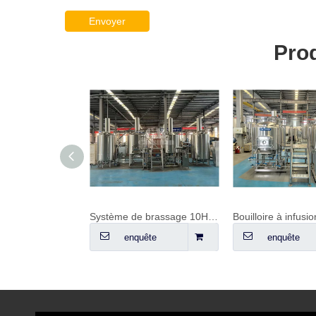
Envoyer
Pro
 500 L
Système de brassage 10HL à 3 cuves
Bouilloire à infusion 5 BBL - isolée (électrique)
Sy
enquête
enquête