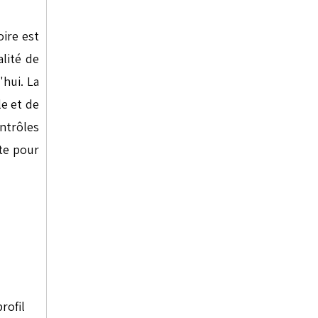
ire est
lité de
'hui. La
e et de
ontrôles
ite pour
rofil