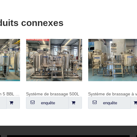
duits connexes
stème de brassage 500L
Système de brassage à vapeur 500L Microbrasserie 500L
enquête
enquête
e