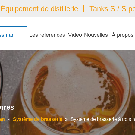
quipement de distillerie 丨 Tanks S / S pe
ssman
Les références
Vidéo
Nouvelles
À propos
vires
an
»
Système de brasserie
»
Système de brasserie à trois 