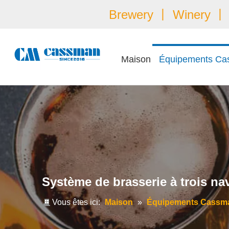
Brewery 丨 Winery 丨 É
Maison
Équipements Ca
Système de brasserie à trois na
Vous êtes ici:
Maison
»
Équipements Cassm