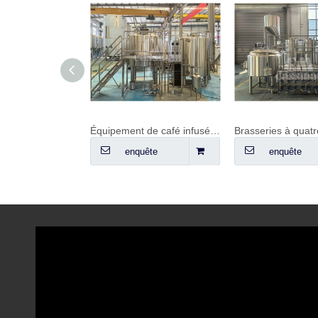
Système de brassage à feu direct
Équipement de café infusé à froid
Brasseries à quatr
ête
enquête
enquête