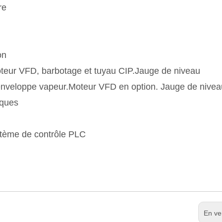
re
on
 moteur VFD, barbotage et tuyau CIP.Jauge de niveau
 enveloppe vapeur.Moteur VFD en option. Jauge de nivea
aques
tème de contrôle PLC
En ve