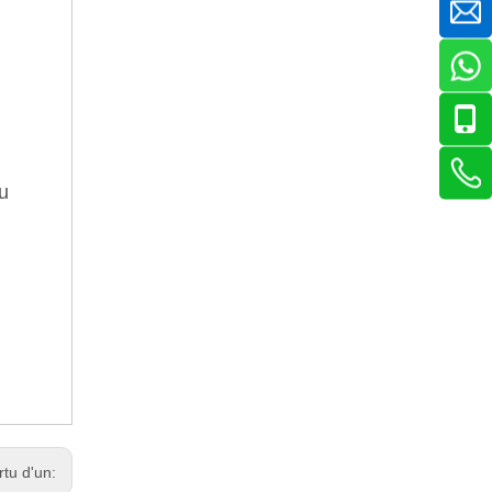
u
rtu d'un: