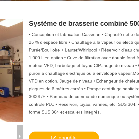
Système de brasserie combiné 50
• Conception et fabrication Cassman • Capacité nette de
25 % d'espace libre • Chauffage à la vapeur ou électriqu
Purée/Bouilloire + Lauter/Whirlpool • Réservoir d'eau c
1 000 L en option • Cuve de filtration avec double fond f
moteur VFD, barbotage et tuyau CIP.Jauge de niveau •
puroir à chauffage électrique ou à enveloppe vapeur.Mo
VFD en option. Jauge de niveau • Échangeur de chaleu
plaques de 6 mètres carrés • Pompe centrifuge sanitair
3000L/H • Panneau de commande numérique ou systè
contrôle PLC • Réservoir, tuyau, vannes, etc. SUS 304. •
forme SUS 304 et escaliers intégrés.
enquête