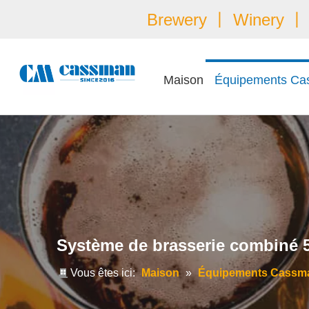
Brewery 丨 Winery 丨 É
Maison
Équipements Ca
Système de brasserie combiné 
Vous êtes ici:
Maison
»
Équipements Cassm