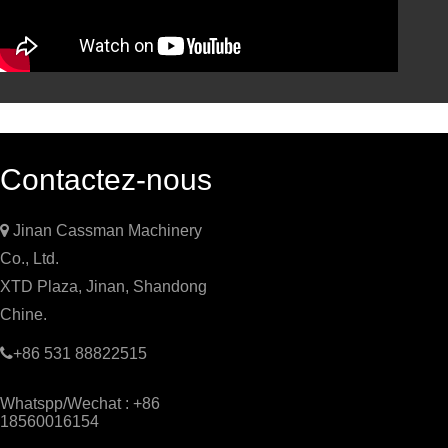
Contactez-nous

Jinan Cassman Machinery
Co., Ltd.
XTD Plaza, Jinan, Shandong
Chine.

+86 531 88822515
Whatspp/Wechat : +86
18560016154