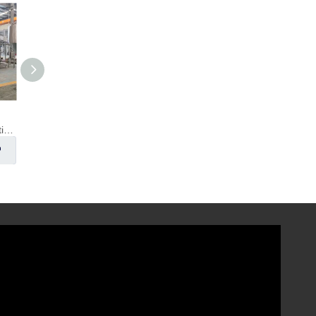
Salle de brassage sur patins de 500 L
Système de brassage 10HL à 3 cuves
Bouilloire à infusion 5 BBL - isolée (électrique)
enquête
enquête