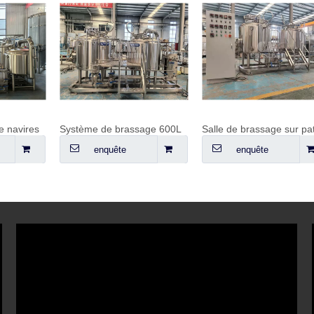
e navires
Système de brassage 600L
enquête
enquête