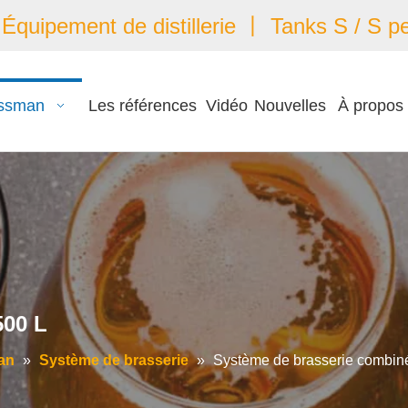
quipement de distillerie 丨 Tanks S / S pe
ssman
Les références
Vidéo
Nouvelles
À propos
500 L
an
»
Système de brasserie
»
Système de brasserie combin