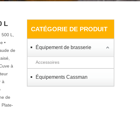
0 L
CATÉGORIE DE PRODUIT
 500 L,
e •
Équipement de brasserie
haude de
raisé,
Accessoires
 Cuve à
teur
Équipements Cassman
r à
e
me de
 Plate-