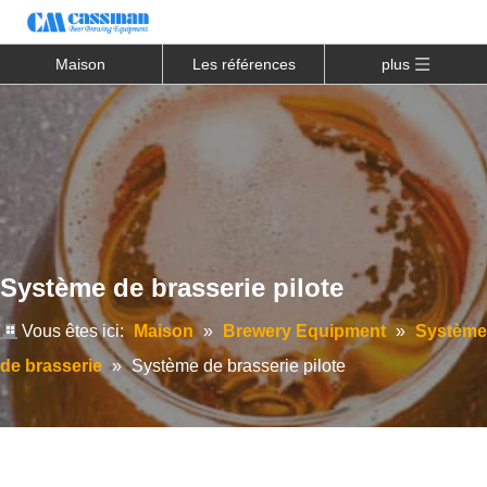
Maison
Les références
plus
Système de brasserie pilote
Vous êtes ici:
Maison
»
Brewery Equipment
»
Système
de brasserie
»
Système de brasserie pilote