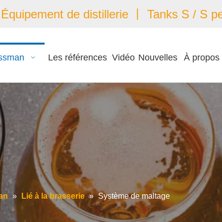
quipement de distillerie 丨 Tanks S / S pe
ssman
Les références
Vidéo
Nouvelles
À propos
an
»
Lié à la brasserie
»
Système de maltage