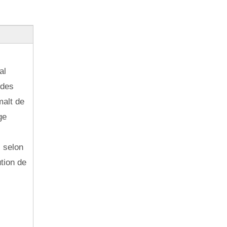
al
 des
malt de
ge
s selon
ution de