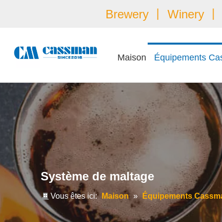
Brewery 丨 Winery 丨 É
Maison
Équipements Ca
Système de maltage
Vous êtes ici:
Maison
»
Équipements Cassm