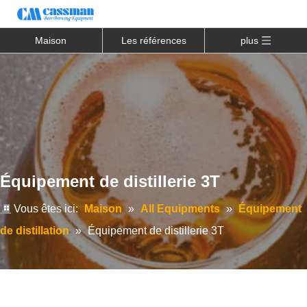
Maison
Les références
plus
Équipement de distillerie 3T
Vous êtes ici:
Maison
»
All Equipments
»
Équipement
de distillation
»
Équipement de distillerie 3T