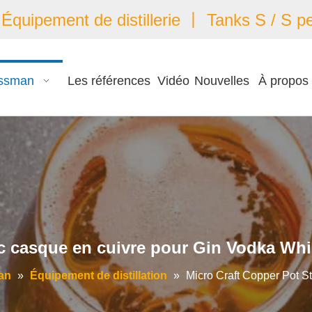
quipement de distillerie 丨 Tanks S / S pe
ssman
Les références
Vidéo
Nouvelles
À propos
vec casque en cuivre pour Gin Vodka W
an
»
Équipement de distillation
»
Micro Craft Copper Pot S