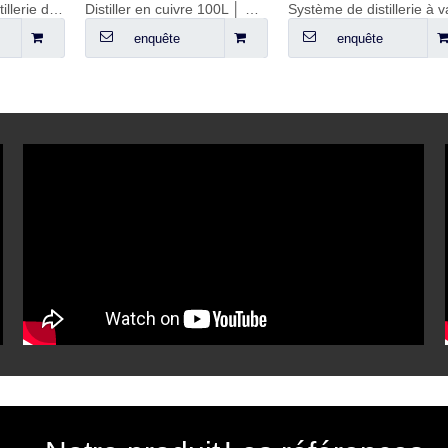
Distiller en cuivre 100L │ Distiller en cuivre 120L
Système de distillerie à vapeur 500L
enquête
enquête
e