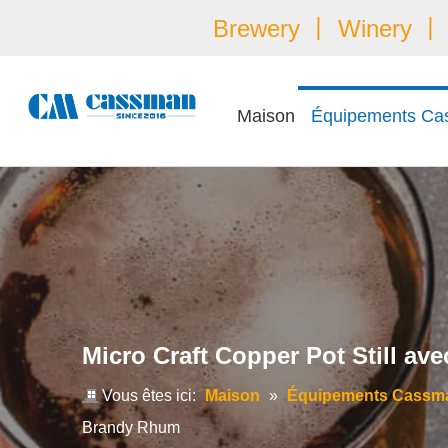
Brewery 丨 Winery 丨 É
Maison
Équipements Ca
Micro Craft Copper Pot Still a
Vous êtes ici:
Maison
»
Équipements Cassm
Brandy Rhum