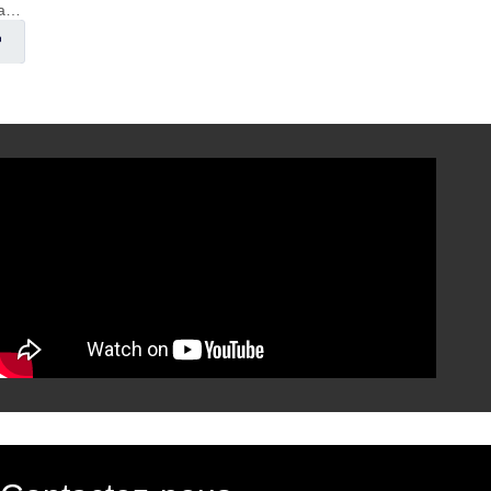
Équipement de distillation de whisky
Fermenteur de bière monocouche 1000L
nquête
enquête
enquête