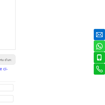
rtu d'un:
e ci-