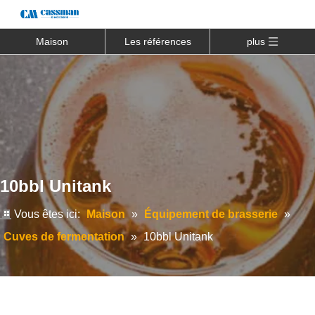
Maison
Les références
plus
10bbl Unitank
Vous êtes ici:
Maison
»
Équipement de brasserie
»
Cuves de fermentation
»
10bbl Unitank