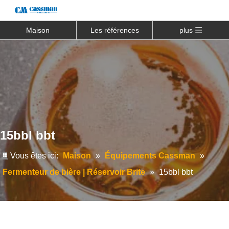
Maison
Les références
plus
15bbl bbt
Vous êtes ici:
Maison
»
Équipements Cassman
»
Fermenteur de bière | Réservoir Brite
»
15bbl bbt