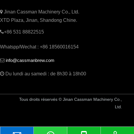

Jinan Cassman Machinery Co., Ltd.
XTD Plaza, Jinan, Shandong Chine.

+86 531 88822515
Whatspp/Wechat : +86 18560016154
info@cassmanbrew.com


Du lundi au samedi : de 8h30 à 18h00
Tous droits réservés © Jinan Cassman Machinery Co.,
Ltd.
Équipement de brasserie en Chine