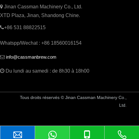

Jinan Cassman Machinery Co., Ltd.
XTD Plaza, Jinan, Shandong Chine.

+86 531 88822515
Whatspp/Wechat : +86 18560016154
info@cassmanbrew.com


Du lundi au samedi : de 8h30 à 18h00
Tous droits réservés © Jinan Cassman Machinery Co.,
Ltd.
Équipement de brasserie en Chine