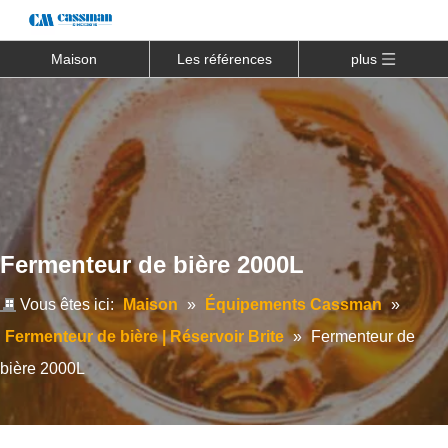
Maison
Les références
plus
Fermenteur de bière 2000L
Vous êtes ici:
Maison
»
Équipements Cassman
»
Fermenteur de bière | Réservoir Brite
»
Fermenteur de
bière 2000L