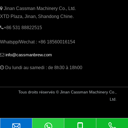

Jinan Cassman Machinery Co., Ltd.
XTD Plaza, Jinan, Shandong Chine.

+86 531 88822515
Whatspp/Wechat : +86 18560016154
info@cassmanbrew.com


Du lundi au samedi : de 8h30 à 18h00
Tous droits réservés © Jinan Cassman Machinery Co.,
Ltd.
Équipement de brasserie en Chine