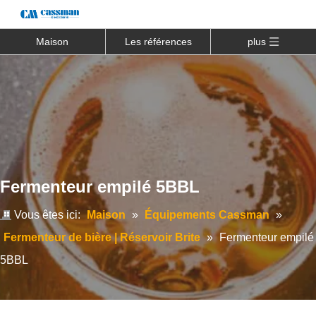
Maison
Les références
plus
Fermenteur empilé 5BBL
Vous êtes ici:
Maison
»
Équipements Cassman
»
Fermenteur de bière | Réservoir Brite
»
Fermenteur empilé
5BBL