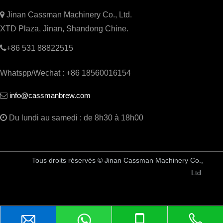

Jinan Cassman Machinery Co., Ltd.
XTD Plaza, Jinan, Shandong Chine.

+86 531 88822515
Whatspp/Wechat : +86 18560016154
info@cassmanbrew.com


Du lundi au samedi : de 8h30 à 18h00
Tous droits réservés © Jinan Cassman Machinery Co.,
Ltd.
Équipement de brasserie en Chine