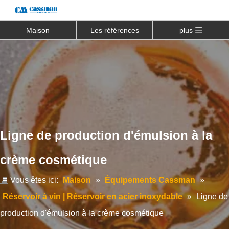
Maison
Les références
plus
Ligne de production d'émulsion à la
crème cosmétique
Vous êtes ici:
Maison
»
Équipements Cassman
»
Réservoir à vin | Réservoir en acier inoxydable
»
Ligne de
production d'émulsion à la crème cosmétique