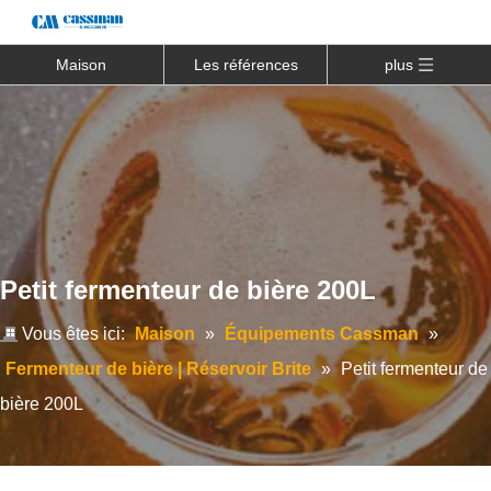
Maison
Les références
plus
Petit fermenteur de bière 200L
Vous êtes ici:
Maison
»
Équipements Cassman
»
Fermenteur de bière | Réservoir Brite
»
Petit fermenteur de
bière 200L