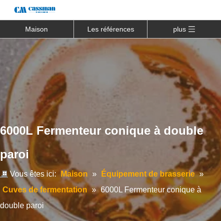
Maison
Les références
plus
6000L Fermenteur conique à double
paroi
Vous êtes ici:
Maison
»
Équipement de brasserie
»
Cuves de fermentation
»
6000L Fermenteur conique à
double paroi