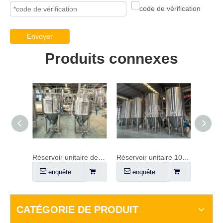
Envoyer
Produits connexes
Réservoir unitaire de 1 baril
Réservoir unitaire 100HL
Fermenteur de bière 20HL
enquête
enquête
e
CATÉGORIE DE PRODUIT