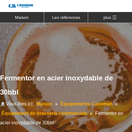
Maison
Les références
plus
Fermentor en acier inoxydable de
30bbl
Vous êtes ici:
Maison
»
Équipements Cassman
»
Équipement de brasserie commerciale
»
Fermentor en
acier inoxydable de 30bbl