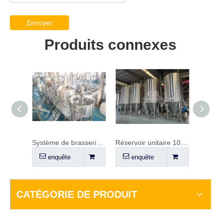
Envoyer
Produits connexes
Fermenteur / Unitank 60HL (court, avec gaine) - PARFAIT POUR LES PLAFONDS BAS
Système de brasserie 50HL
Réservoir unitaire 100HL
enquête
enquête
en
CATÉGORIE DE PRODUIT