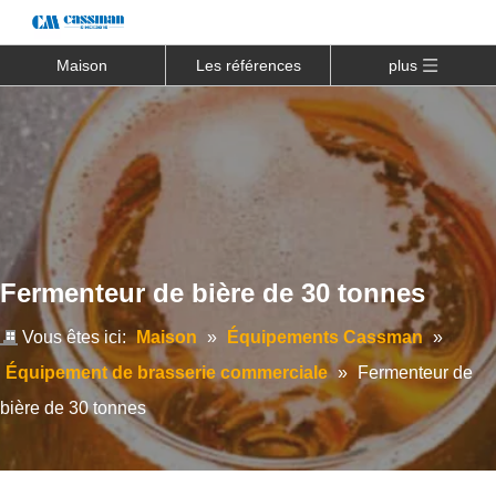
Maison
Les références
plus
Fermenteur de bière de 30 tonnes
Vous êtes ici:
Maison
»
Équipements Cassman
»
Équipement de brasserie commerciale
»
Fermenteur de
bière de 30 tonnes